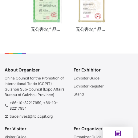
无公害农产品证书1
无公害农产品证书2
About Organizer
For Exhibitor
China Council for the Promotion of
Exhibitor Guide
International Trade (CCPIT)
Exhibitor Register
Guizhou Sub-Council (Expo Affairs
Stand
Bureau of Guizhou Province)
+86-10-82217959, +86-10-
phone
82217954
tradeinvest@itc.ccpit.org
email
For Visitor
For Organizer
article
Visitor Guide
Organizer Guide