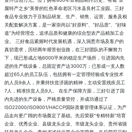
壹仟伍佰万元。位于拥有800年豆制品制作历史、有着“豆
腐特产之乡”美誉的红色革命老区习水县良村工业园。三好
食品专业致力于豆制品研发、生产、销售、运营、服务及相
关配套解决方案，是一家崇尚以“好原料”、“好品质”、“好味
道”为经营理念，追求品质和健康的综合型农产品精加工企
业。 三好食品紧握时代发展机遇，深入洞悉市场及客户的
真切需求，历经两年艰苦创业路，在三好团队的不懈努力
下，现已形成占地6000平米的稳定生产场所，引进国内先
进的生产线设备，总固定资产达3000万；已形成一支人数
超过65人的员工队伍，包括拥有一定管理经验或专业技术
的人员9余人，并秉持扶贫济困的精神，主动安置残疾员工
7人，精准扶贫人员9人。 在生产保障方面，三好引进了国
内先进的生产设备，严格质量管控，并成功通过了
ISO22000/ISO9001/HACCP国际质量管理体系认证，为产
品走向更广阔的市场奠定了基础。先后荣获“专精特新”培育
企业、优秀企业、县级龙头企业、市级龙头企业、贵州省级