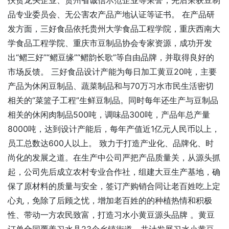
扶贫龙头企业、贵州省诚信示范企业等荣誉，先后荣获豆制
品专业委员会、无公害农产品产地认证等证书。 在产品研
发方面，三好食品依托贵州大学食品工程学院，重庆西南大
学食品工程学院、重庆市豆制品协会专家资源，成功开发
出“鳛三好”“鳛豆缘”“鳛韵长歌”等自由品牌，并取得良好的
市场反馈。 三好食品设计产能为每日加工黄豆20吨，主要
产品为休闲豆制品、蔬菜制品和与70万习水市民生活密切
相关的“菜篮子工程”生鲜豆制品。同时每年还生产与豆制品
相关的休闲肉制品500吨，调味品300吨，产品年总产量
8000吨，达到设计产能后，每年产值近1亿元人民币以上，
员工总数达600人以上。 致力于打造产业化、品牌化、时
尚化的发展之道。在生产中公司严把产品质量关，从源头抓
起，公司先后成立农村专业合作社，组建大豆生产基地，确
保了原材料的质量与安全，签订产购销合同让老百姓吃上定
心丸，免除了后顾之忧，增加老百姓的的种植热情和积极
性、带动一方农民致富，打造习水小黄豆源头品牌 。黄豆